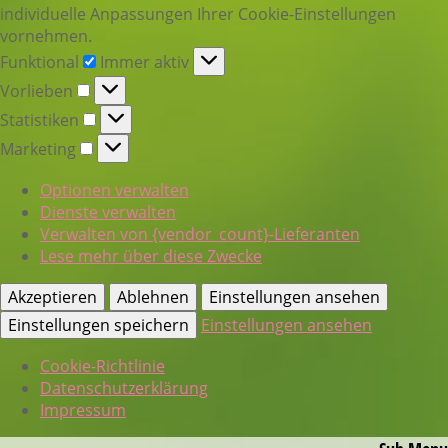
individuelle Anpassungen Ihrer Cookie-Einstellungen
vornehmen.
Funktional
Funktional
Immer aktiv
Vorlieben
Vorlieben
Statistiken
Statistiken
Marketing
Marketing
Optionen verwalten
Dienste verwalten
Verwalten von {vendor_count}-Lieferanten
Lese mehr über diese Zwecke
Akzeptieren
Ablehnen
Einstellungen ansehen
Einstellungen speichern
Einstellungen ansehen
Cookie-Richtlinie
Datenschutz­erklärung
Impressum