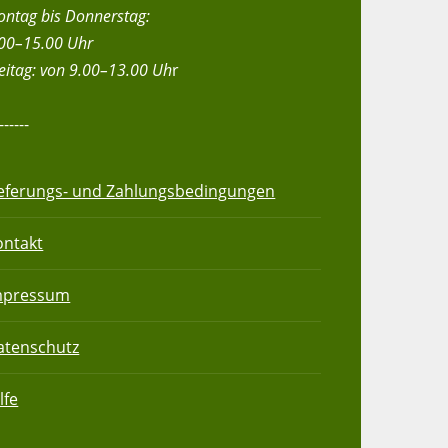
ntag bis Donnerstag:
00–15.00 Uhr
eitag:
von 9.00–13.00 Uh
r
------
ieferungs- und Zahlungsbedingungen
ontakt
mpressum
atenschutz­
lfe