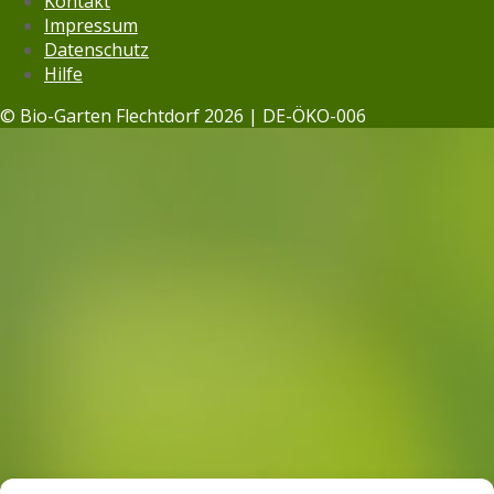
Kontakt
Impressum
Datenschutz­
Hilfe
© Bio-Garten Flechtdorf 2026 | DE-ÖKO-006