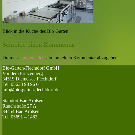
Blick in die Küche des Bio-Garten
Schreibe einen Kommentar
Du musst
angemeldet
sein, um einen Kommentar abzugeben.
Bio-Garten-Flechtdorf GmbH
Vor dem Prinzenberg
34519 Diemelsee Flechtdorf
Tel. 05633 98 96 0
info@bio-garten-flechtdorf.de
Standort Bad Arolsen:
Rauchstraße 27 A
34454 Bad Arolsen
Tel. 05691 – 1462