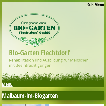
Sub Menu
Bio-Garten Flechtdorf
Rehabilitation und Ausbildung für Menschen
mit Beeinträchtigungen
Menu
Maibaum-im-Biogarten