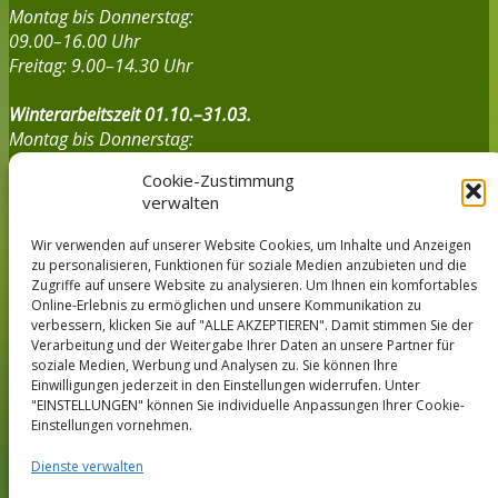
Montag bis Donnerstag:
09.00–16.00 Uhr
Freitag: 9.00–14.30 Uhr
Winterarbeitszeit 01.10.–31.03.
Montag bis Donnerstag:
9.00–15.00 Uhr
Cookie-Zustimmung
Freitag: 9.00–14.00 Uhr
verwalten
Standort Bad Arolsen:
Wir verwenden auf unserer Website Cookies, um Inhalte und Anzeigen
zu personalisieren, Funktionen für soziale Medien anzubieten und die
Montag bis Donnerstag:
Zugriffe auf unsere Website zu analysieren. Um Ihnen ein komfortables
9.00–15.00 Uhr
Online-Erlebnis zu ermöglichen und unsere Kommunikation zu
Freitag:
von 9.00–13.00 Uh
r
verbessern, klicken Sie auf "ALLE AKZEPTIEREN". Damit stimmen Sie der
Verarbeitung und der Weitergabe Ihrer Daten an unsere Partner für
soziale Medien, Werbung und Analysen zu. Sie können Ihre
---------
Einwilligungen jederzeit in den Einstellungen widerrufen. Unter
"EINSTELLUNGEN" können Sie individuelle Anpassungen Ihrer Cookie-
Lieferungs- und Zahlungsbedingungen
Einstellungen vornehmen.
Kontakt
Impressum
Dienste verwalten
Datenschutz­