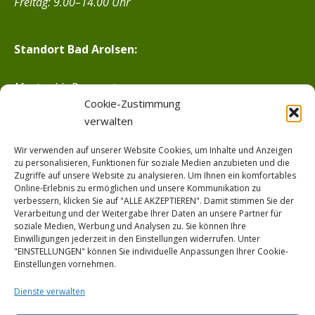
Freitag: 9.00–14.00 Uhr
Standort Bad Arolsen:
Montag bis Donnerstag:
Cookie-Zustimmung
9.00–15.00 Uhr
verwalten
Freitag:
von 9.00–13.00 Uh
r
Wir verwenden auf unserer Website Cookies, um Inhalte und Anzeigen
---------
zu personalisieren, Funktionen für soziale Medien anzubieten und die
Zugriffe auf unsere Website zu analysieren. Um Ihnen ein komfortables
Online-Erlebnis zu ermöglichen und unsere Kommunikation zu
verbessern, klicken Sie auf "ALLE AKZEPTIEREN". Damit stimmen Sie der
Lieferungs- und Zahlungsbedingungen
Verarbeitung und der Weitergabe Ihrer Daten an unsere Partner für
soziale Medien, Werbung und Analysen zu. Sie können Ihre
Einwilligungen jederzeit in den Einstellungen widerrufen. Unter
Kontakt
"EINSTELLUNGEN" können Sie individuelle Anpassungen Ihrer Cookie-
Einstellungen vornehmen.
Impressum
Dienste verwalten