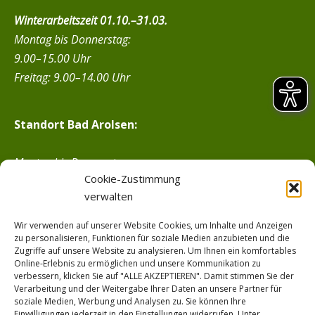
Winterarbeitszeit 01.10.–31.03.
Montag bis Donnerstag:
9.00–15.00 Uhr
Freitag: 9.00–14.00 Uhr
Standort Bad Arolsen:
Montag bis Donnerstag:
Cookie-Zustimmung
9.00–15.00 Uhr
verwalten
Freitag:
von 9.00–13.00 Uh
r
Wir verwenden auf unserer Website Cookies, um Inhalte und Anzeigen
---------
zu personalisieren, Funktionen für soziale Medien anzubieten und die
Zugriffe auf unsere Website zu analysieren. Um Ihnen ein komfortables
Online-Erlebnis zu ermöglichen und unsere Kommunikation zu
verbessern, klicken Sie auf "ALLE AKZEPTIEREN". Damit stimmen Sie der
Lieferungs- und Zahlungsbedingungen
Verarbeitung und der Weitergabe Ihrer Daten an unsere Partner für
soziale Medien, Werbung und Analysen zu. Sie können Ihre
Einwilligungen jederzeit in den Einstellungen widerrufen. Unter