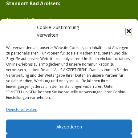
Standort Bad Arolsen:
Montag bis Donnerstag:
Cookie-Zustimmung
9.00–15.00 Uhr
verwalten
Freitag:
von 9.00–13.00 Uh
r
Wir verwenden auf unserer Website Cookies, um Inhalte und Anzeigen
---------
zu personalisieren, Funktionen für soziale Medien anzubieten und die
Zugriffe auf unsere Website zu analysieren. Um Ihnen ein komfortables
Online-Erlebnis zu ermöglichen und unsere Kommunikation zu
verbessern, klicken Sie auf "ALLE AKZEPTIEREN". Damit stimmen Sie der
Lieferungs- und Zahlungsbedingungen
Verarbeitung und der Weitergabe Ihrer Daten an unsere Partner für
soziale Medien, Werbung und Analysen zu. Sie können Ihre
Einwilligungen jederzeit in den Einstellungen widerrufen. Unter
Kontakt
"EINSTELLUNGEN" können Sie individuelle Anpassungen Ihrer Cookie-
Einstellungen vornehmen.
Impressum
Dienste verwalten
Datenschutz­
Akzeptieren